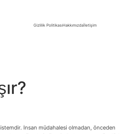
Gizlilik Politikası
Hakkımızda
İletişim
şır?
r sistemdir. İnsan müdahalesi olmadan, önceden